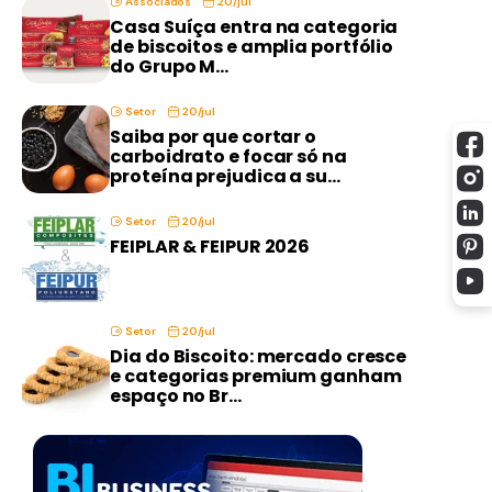
Associados
20/jul
Casa Suíça entra na categoria
de biscoitos e amplia portfólio
do Grupo M...
Setor
20/jul
Saiba por que cortar o
carboidrato e focar só na
proteína prejudica a su...
Setor
20/jul
FEIPLAR & FEIPUR 2026
Setor
20/jul
Dia do Biscoito: mercado cresce
e categorias premium ganham
espaço no Br...