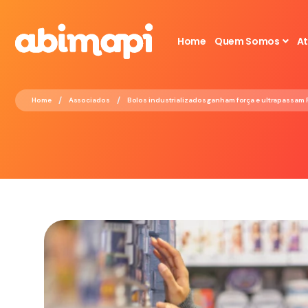
Home
Quem Somos
A
/
/
Home
Associados
Bolos industrializados ganham força e ultrapassam 