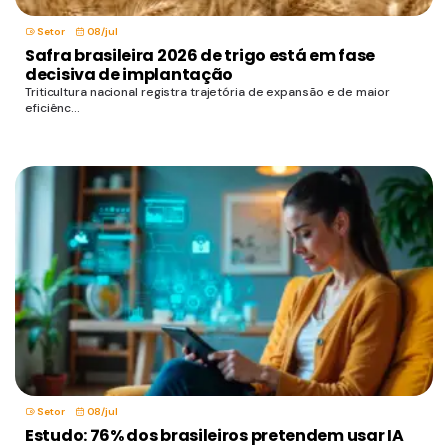
Setor
08/jul
Safra brasileira 2026 de trigo está em fase
decisiva de implantação
Triticultura nacional registra trajetória de expansão e de maior
eficiênc...
Setor
08/jul
Estudo: 76% dos brasileiros pretendem usar IA