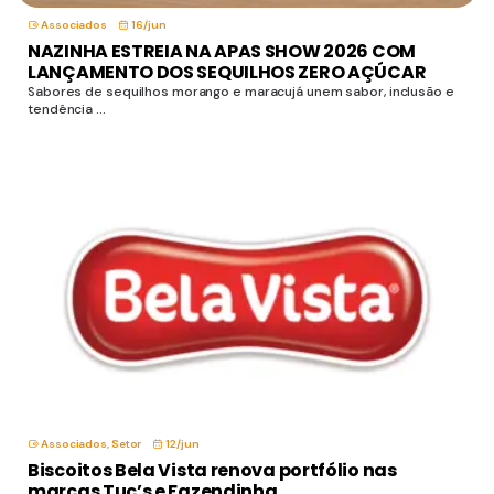
Associados
16/jun
NAZINHA ESTREIA NA APAS SHOW 2026 COM
LANÇAMENTO DOS SEQUILHOS ZERO AÇÚCAR
Sabores de sequilhos morango e maracujá unem sabor, inclusão e
tendência ...
Associados
,
Setor
12/jun
Biscoitos Bela Vista renova portfólio nas
marcas Tuc’s e Fazendinha