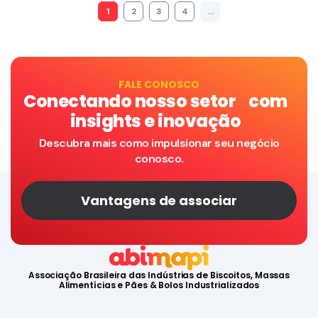
1
2
3
4
…
FALE CONOSCO
Conectando nosso setor com
insights e inovação
Descubra mais como impulsionar seu negócio
conosco.
Vantagens de associar
Associação Brasileira das Indústrias de Biscoitos, Massas
Alimentícias e Pães & Bolos Industrializados