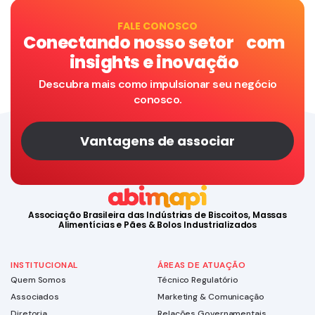
FALE CONOSCO
Conectando nosso setor com
insights e inovação
Descubra mais como impulsionar seu negócio
conosco.
Vantagens de associar
Associação Brasileira das Indústrias de Biscoitos, Massas
Alimentícias e Pães & Bolos Industrializados
INSTITUCIONAL
ÁREAS DE ATUAÇÃO
Quem Somos
Técnico Regulatório
Associados
Marketing & Comunicação
Diretoria
Relações Governamentais