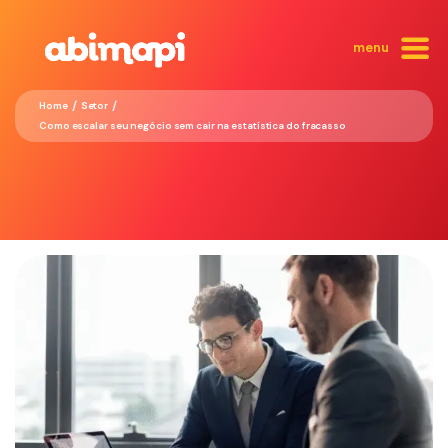
menu
/
/
Home
Setor
Como escalar seu negócio sem cair na estatística do fracasso