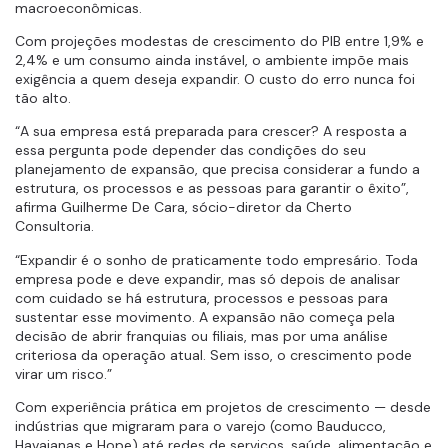
macroeconômicas.
Com projeções modestas de crescimento do PIB entre 1,9% e
2,4% e um consumo ainda instável, o ambiente impõe mais
exigência a quem deseja expandir. O custo do erro nunca foi
tão alto.
“A sua empresa está preparada para crescer? A resposta a
essa pergunta pode depender das condições do seu
planejamento de expansão, que precisa considerar a fundo a
estrutura, os processos e as pessoas para garantir o êxito”,
afirma Guilherme De Cara, sócio-diretor da Cherto
Consultoria.
“Expandir é o sonho de praticamente todo empresário. Toda
empresa pode e deve expandir, mas só depois de analisar
com cuidado se há estrutura, processos e pessoas para
sustentar esse movimento. A expansão não começa pela
decisão de abrir franquias ou filiais, mas por uma análise
criteriosa da operação atual. Sem isso, o crescimento pode
virar um risco.”
Com experiência prática em projetos de crescimento — desde
indústrias que migraram para o varejo (como Bauducco,
Havaianas e Hope) até redes de serviços, saúde, alimentação e