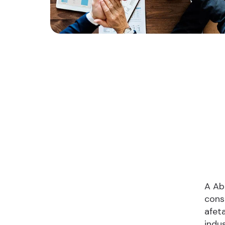
A Ab
cons
afet
indu