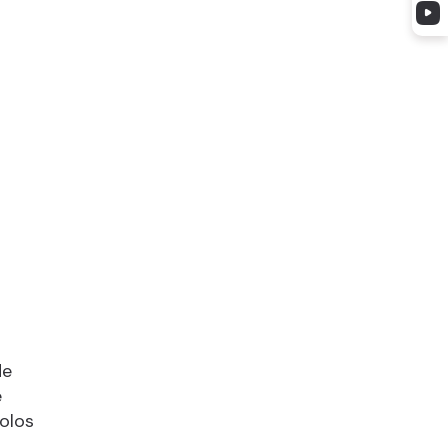
de
e
bolos