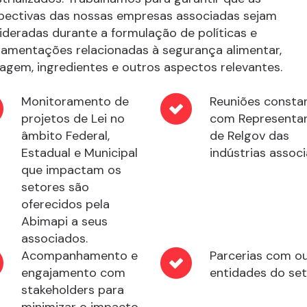
pectivas das nossas empresas associadas sejam
ideradas durante a formulação de políticas e
lamentações relacionadas à segurança alimentar,
lagem, ingredientes e outros aspectos relevantes.
Monitoramento de
Reuniões consta
projetos de Lei no
com Representa
âmbito Federal,
de Relgov das
Estadual e Municipal
indústrias associ
que impactam os
setores são
oferecidos pela
Abimapi a seus
associados.
Acompanhamento e
Parcerias com o
engajamento com
entidades do set
stakeholders para
minimizar o impacto