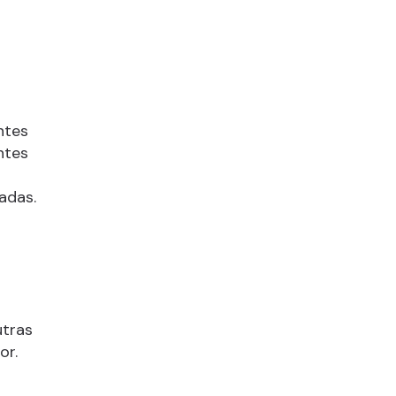
ntes
ntes
adas.
utras
or.