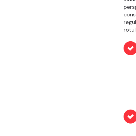
pers
cons
regu
rotu